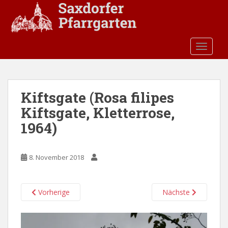
S
k
i
p
TOGGLE
t
o
m
a
Kiftsgate (Rosa filipes
i
Kiftsgate, Kletterrose,
n
c
1964)
o
n
t
8. November 2018
e
n
Vorherige
Nächste
t