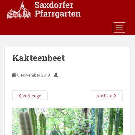
S
k
i
p
TOGGLE
t
o
m
a
Kakteenbeet
i
n
c
8. November 2018
o
n
t
Vorherige
Nächste
e
n
t