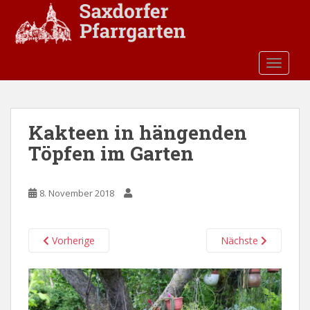
S
k
i
p
TOGGLE
t
o
m
a
Kakteen in hängenden
i
Töpfen im Garten
n
c
o
8. November 2018
n
t
e
Vorherige
Nächste
n
t