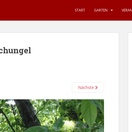
START
GARTEN
VERA
chungel
Nächste