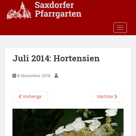
S
k
i
p
TOGGLE
t
o
m
a
Juli 2014: Hortensien
i
n
c
8. November 2018
o
n
t
Vorherige
Nächste
e
n
t