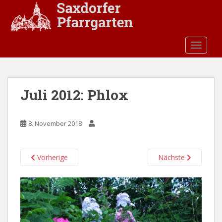
S
k
i
p
TOGGLE
t
o
m
a
Juli 2012: Phlox
i
n
c
8. November 2018
o
n
t
Vorherige
Nächste
e
n
t