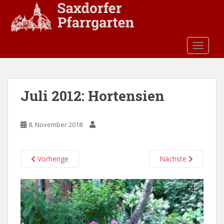
S
k
i
p
TOGGLE
t
o
m
a
Juli 2012: Hortensien
i
n
c
8. November 2018
o
n
t
Vorherige
Nächste
e
n
t