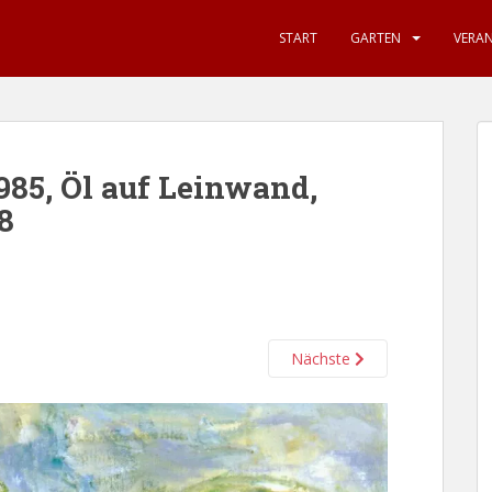
START
GARTEN
VERA
985, Öl auf Leinwand,
8
Nächste