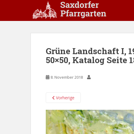
S
k
i
p
t
o
m
Grüne Landschaft I, 1
a
50×50, Katalog Seite 1
i
n
c
8. November 2018
o
n
t
Vorherige
e
n
t