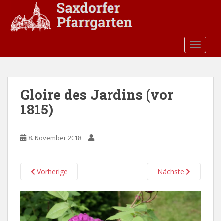
S
k
i
p
TOGGLE
t
o
m
a
Gloire des Jardins (vor
i
1815)
n
c
o
8. November 2018
n
t
e
Vorherige
Nächste
n
t