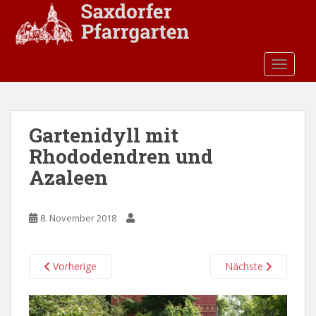
S
k
i
p
TOGGLE
t
o
m
a
Gartenidyll mit
i
Rhododendren und
n
c
Azaleen
o
n
t
8. November 2018
e
n
Vorherige
Nächste
t