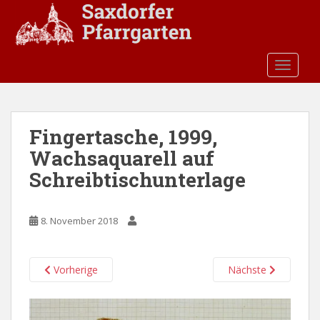
S
k
i
p
TOGGLE
t
o
m
a
Fingertasche, 1999,
i
Wachsaquarell auf
n
c
Schreibtischunterlage
o
n
t
8. November 2018
e
n
Vorherige
Nächste
t