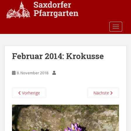
S
k
i
p
TOGGLE
t
o
m
a
Februar 2014: Krokusse
i
n
c
8. November 2018
o
n
t
Vorherige
Nächste
e
n
t