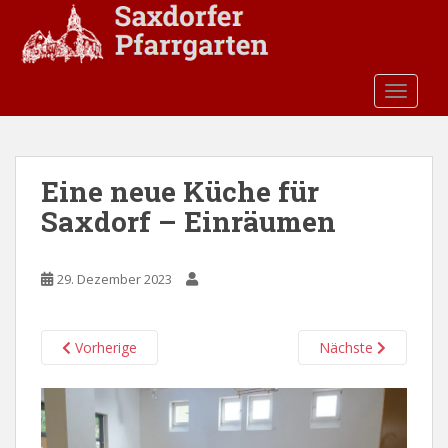
S
k
i
p
TOGGLE
t
o
m
a
Eine neue Küche für
i
Saxdorf – Einräumen
n
c
o
29. Dezember 2023
n
t
e
Vorherige
Nächste
n
t