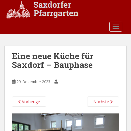
S
k
i
p
TOGGLE
t
o
m
a
Eine neue Küche für
i
Saxdorf – Bauphase
n
c
o
29. Dezember 2023
n
t
e
Vorherige
Nächste
n
t