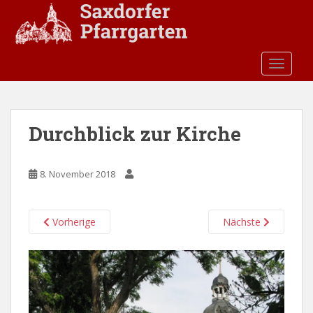
S
k
i
p
TOGGLE
t
o
m
a
Durchblick zur Kirche
i
n
c
8. November 2018
o
n
t
Vorherige
Nächste
e
n
t