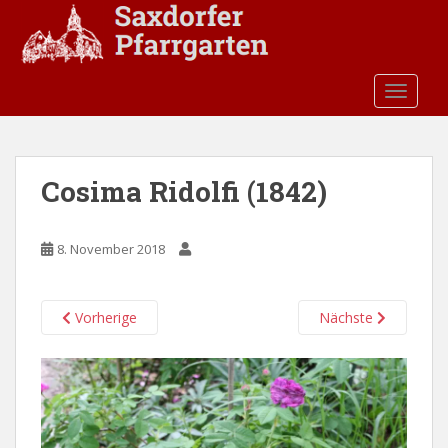
S
k
i
p
TOGGLE
t
o
m
a
Cosima Ridolfi (1842)
i
n
c
8. November 2018
o
n
t
Vorherige
Nächste
e
n
t