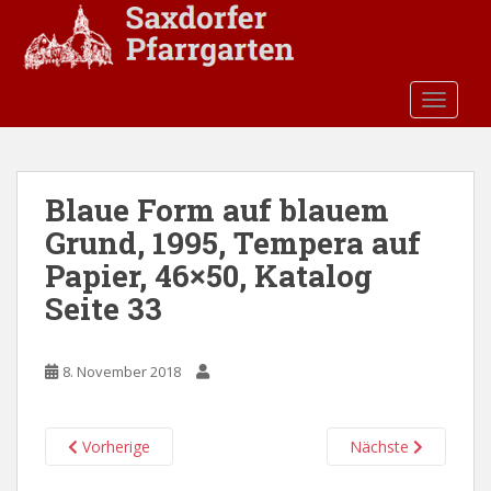
S
k
i
p
TOGGLE
t
o
m
a
Blaue Form auf blauem
i
Grund, 1995, Tempera auf
n
c
Papier, 46×50, Katalog
o
Seite 33
n
t
e
8. November 2018
n
t
Vorherige
Nächste