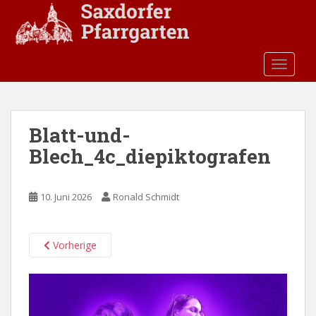
S
k
i
p
TOGGLE
t
o
m
a
Blatt-und-
i
Blech_4c_diepiktografen
n
c
o
10. Juni 2026
Ronald Schmidt
n
t
e
Vorherige
n
t