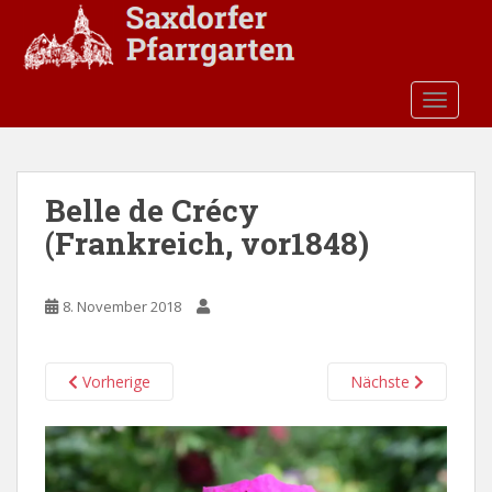
S
k
i
p
TOGGLE
t
o
m
a
Belle de Crécy
i
(Frankreich, vor1848)
n
c
o
8. November 2018
n
t
e
Vorherige
Nächste
n
t