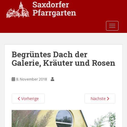
S
k
i
p
TOGGLE
t
o
m
a
Begrüntes Dach der
i
Galerie, Kräuter und Rosen
n
c
o
8. November 2018
n
t
e
Vorherige
Nächste
n
t