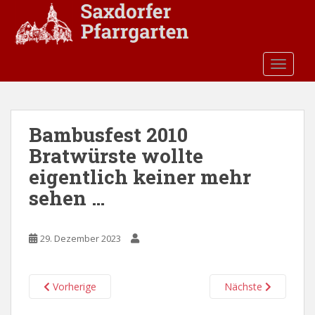
S
k
i
p
TOGGLE
t
o
m
a
Bambusfest 2010
i
Bratwürste wollte
n
c
eigentlich keiner mehr
o
sehen …
n
t
e
29. Dezember 2023
n
t
Vorherige
Nächste