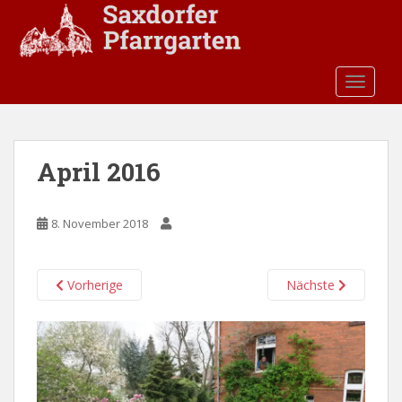
S
k
i
p
TOGGLE
t
o
m
a
April 2016
i
n
c
8. November 2018
o
n
t
Vorherige
Nächste
e
n
t