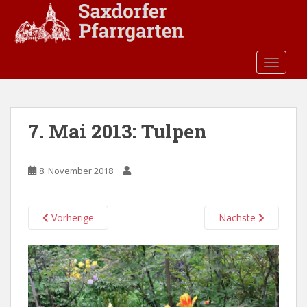
S
k
i
p
TOGGLE
t
o
m
a
7. Mai 2013: Tulpen
i
n
c
8. November 2018
o
n
t
Vorherige
Nächste
e
n
t