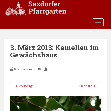
S
k
i
p
TOGGLE
t
o
m
a
3. März 2013: Kamelien im
i
Gewächshaus
n
c
o
8. November 2018
n
t
e
Vorherige
Nächste
n
t