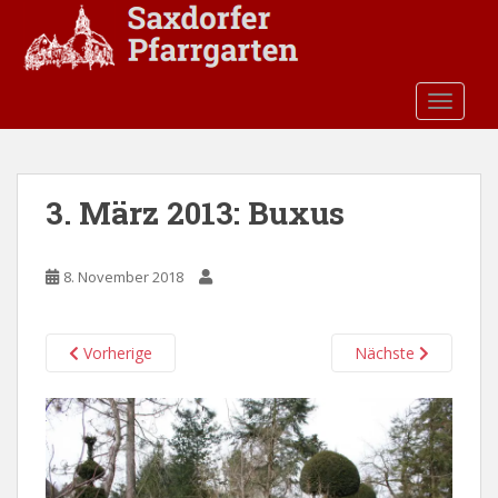
S
k
i
p
TOGGLE
t
o
m
a
3. März 2013: Buxus
i
n
c
8. November 2018
o
n
t
Vorherige
Nächste
e
n
t