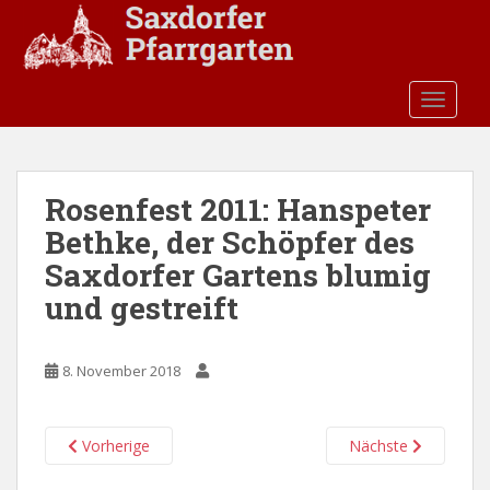
S
k
i
p
TOGGLE
t
o
m
a
Rosenfest 2011: Hanspeter
i
Bethke, der Schöpfer des
n
c
Saxdorfer Gartens blumig
o
und gestreift
n
t
e
8. November 2018
n
t
Vorherige
Nächste