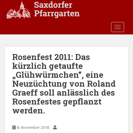
S
k
i
p
TOGGLE
t
o
m
a
Rosenfest 2011: Das
i
kürzlich getaufte
n
c
„Glühwürmchen“, eine
o
Neuzüchtung von Roland
n
Graeff soll anlässlich des
t
e
Rosenfestes gepflanzt
n
werden.
t
8. November 2018