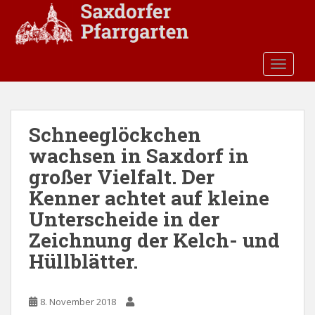
S
k
i
p
TOGGLE
t
o
m
a
Schneeglöckchen
i
wachsen in Saxdorf in
n
c
großer Vielfalt. Der
o
Kenner achtet auf kleine
n
Unterscheide in der
t
e
Zeichnung der Kelch- und
n
Hüllblätter.
t
8. November 2018