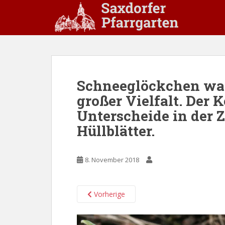
S
k
i
p
t
o
m
Schneeglöckchen wac
a
großer Vielfalt. Der 
i
n
Unterscheide in der 
c
Hüllblätter.
o
n
t
8. November 2018
e
n
t
Vorherige