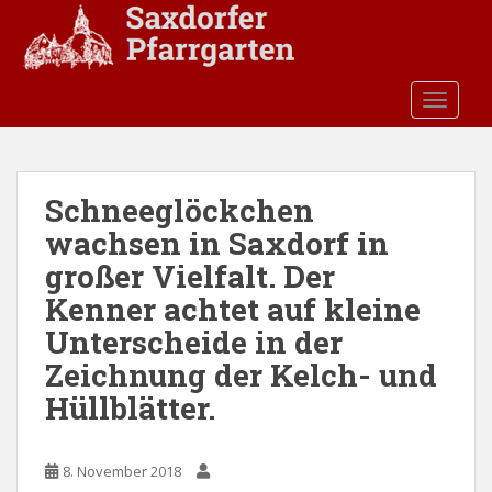
S
k
i
p
TOGGLE
t
o
m
a
Schneeglöckchen
i
wachsen in Saxdorf in
n
c
großer Vielfalt. Der
o
Kenner achtet auf kleine
n
Unterscheide in der
t
e
Zeichnung der Kelch- und
n
Hüllblätter.
t
8. November 2018