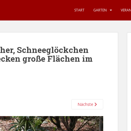
START
GARTEN
VERA
her, Schneeglöckchen
ecken große Flächen im
Nächste