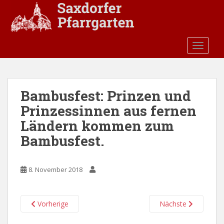
S
k
i
p
TOGGLE
t
o
m
a
Bambusfest: Prinzen und
i
Prinzessinnen aus fernen
n
c
Ländern kommen zum
o
Bambusfest.
n
t
e
8. November 2018
n
t
Vorherige
Nächste