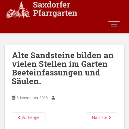
S
k
i
p
TOGGLE
t
o
m
a
Alte Sandsteine bilden an
i
vielen Stellen im Garten
n
c
Beeteinfassungen und
o
Säulen.
n
t
e
8. November 2018
n
t
Vorherige
Nächste