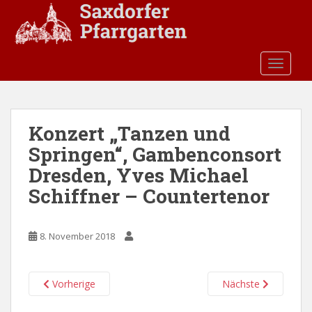
S
k
i
p
TOGGLE
t
o
m
a
Konzert „Tanzen und
i
Springen“, Gambenconsort
n
c
Dresden, Yves Michael
o
Schiffner – Countertenor
n
t
e
8. November 2018
n
t
Vorherige
Nächste