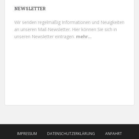
NEWSLETTER
Wir senden regelmäßig Informationen und Neuigkeiten
an unseren Mail-Newsletter.
Hier können Sie sich in
unseren Newsletter eintragen.
mehr...
IMPRESSUM
DATENSCHUTZERKLÄRUNG
ANFAHRT