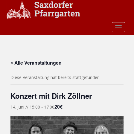
S
k
i
p
TOGGLE
t
o
m
a
i
« Alle Veranstaltungen
n
c
Diese Veranstaltung hat bereits stattgefunden.
o
n
t
Konzert mit Dirk Zöllner
e
20€
n
14. Juni // 15:00
-
17:00
t