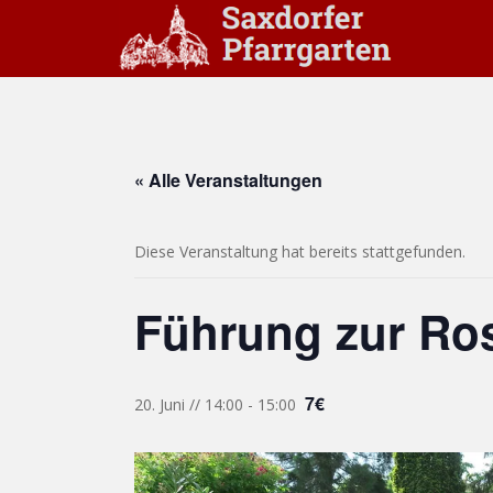
S
k
i
p
t
o
m
« Alle Veranstaltungen
a
i
n
Diese Veranstaltung hat bereits stattgefunden.
c
o
Führung zur Ros
n
t
e
n
7€
20. Juni // 14:00
-
15:00
t