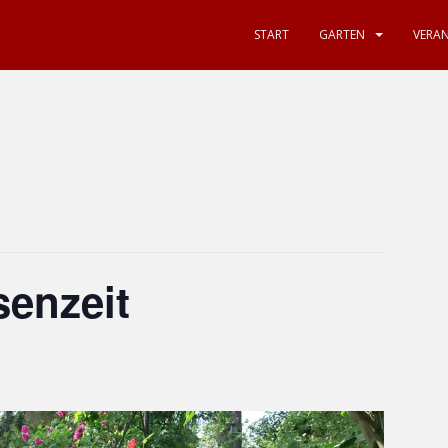
START
GARTEN
VERA
enzeit