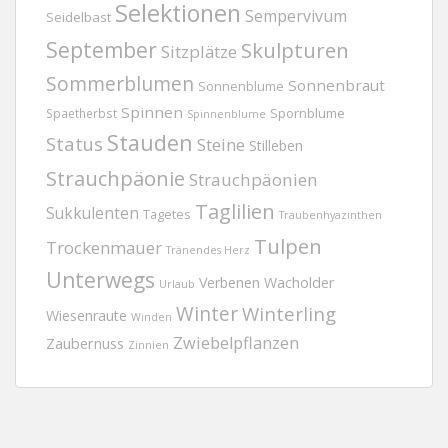
Selektionen
Sempervivum
Seidelbast
September
Skulpturen
Sitzplätze
Sommerblumen
Sonnenbraut
Sonnenblume
Spinnen
Spornblume
Spaetherbst
Spinnenblume
Stauden
Status
Steine
Stilleben
Strauchpäonie
Strauchpäonien
Taglilien
Sukkulenten
Tagetes
Traubenhyazinthen
Tulpen
Trockenmauer
Tränendes Herz
Unterwegs
Verbenen
Wacholder
Urlaub
Winter
Winterling
Wiesenraute
Winden
Zwiebelpflanzen
Zaubernuss
Zinnien