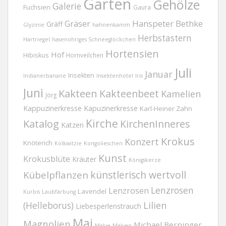
Garten
Gehölze
Galerie
Fuchsien
Gaura
Gräser
Hanspeter Bethke
Gräff
Glyzinie
hahnenkamm
Herbstastern
Hartriegel
hasenohriges Schneeglöckchen
Hortensien
Hof
Hibiskus
Hornveilchen
Juli
Januar
Insekten
Indianerbanane
Insektenhotel
Iris
Juni
Kakteen
Kakteenbeet
Kamelien
Jörg
Kappuzinerkresse
Kapuzinerkresse
Karl-Heiner Zahn
Kirche
Katalog
KirchenInneres
Katzen
Krokus
Konzert
Knöterich
Kolkwitzie
Kongolieschen
Kunst
Krokusblüte
Kräuter
Königskerze
Kübelpflanzen
künstlerisch wertvoll
Lenzrosen
Lenzrosen
Lavendel
Kürbis
Laubfärbung
(Helleborus)
Lilien
Liebesperlenstrauch
Mai
Magnolien
Michael Berninger
Malve
Malven