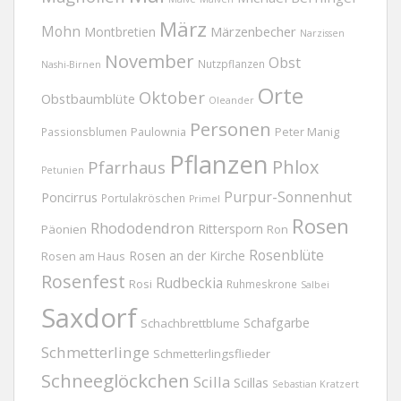
März
Mohn
Märzenbecher
Montbretien
Narzissen
November
Obst
Nutzpflanzen
Nashi-Birnen
Orte
Oktober
Obstbaumblüte
Oleander
Personen
Passionsblumen
Paulownia
Peter Manig
Pflanzen
Phlox
Pfarrhaus
Petunien
Purpur-Sonnenhut
Poncirrus
Portulakröschen
Primel
Rosen
Rhododendron
Rittersporn
Päonien
Ron
Rosenblüte
Rosen an der Kirche
Rosen am Haus
Rosenfest
Rudbeckia
Rosi
Ruhmeskrone
Salbei
Saxdorf
Schafgarbe
Schachbrettblume
Schmetterlinge
Schmetterlingsflieder
Schneeglöckchen
Scilla
Scillas
Sebastian Kratzert