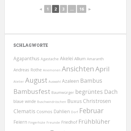
◄
1
2
3
...
16
►
SCHLAGWORTE
Agapanthus
Akelei
Allium
Agastache
Amaranth
Ansichten
April
Andreas Rothe
Anemonen
August
Bambus
Azaleen
Atelier
Auswahl
Bambusfest
begrüntes Dach
Baumwürger
Christrosen
Buxus
blaue winde
Buschwindröschen
Februar
Clematis
Dahlien
Cosmos
Dorf
Frühblüher
Feiern
Friedhof
Fingerhüte
Freunde