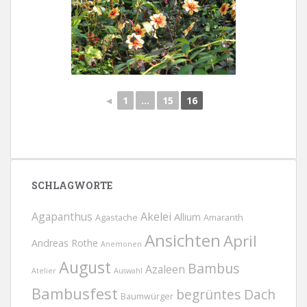
◄
1
...
15
16
SCHLAGWORTE
Agapanthus
Akelei
Allium
Agastache
Amaranth
Ansichten
April
Andreas Rothe
Anemonen
August
Bambus
Azaleen
Atelier
Auswahl
Bambusfest
begrüntes Dach
Baumwürger