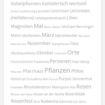
Kübelpflanzen
künstlerisch wertvoll
Lenzrosen
Lenzrosen
Lavendel
Kürbis
Laubfärbung
(Helleborus)
Lilien
Liebesperlenstrauch
Mai
Magnolien
Michael Berninger
Malve
Malven
März
Mohn
Märzenbecher
Montbretien
Narzissen
November
Obst
Nutzpflanzen
Nashi-Birnen
Orte
Oktober
Obstbaumblüte
Oleander
Personen
Passionsblumen
Paulownia
Peter Manig
Pflanzen
Phlox
Pfarrhaus
Petunien
Purpur-Sonnenhut
Poncirrus
Portulakröschen
Primel
Rosen
Rhododendron
Rittersporn
Päonien
Ron
Rosenblüte
Rosen an der Kirche
Rosen am Haus
Rosenfest
Rudbeckia
Rosi
Ruhmeskrone
Salbei