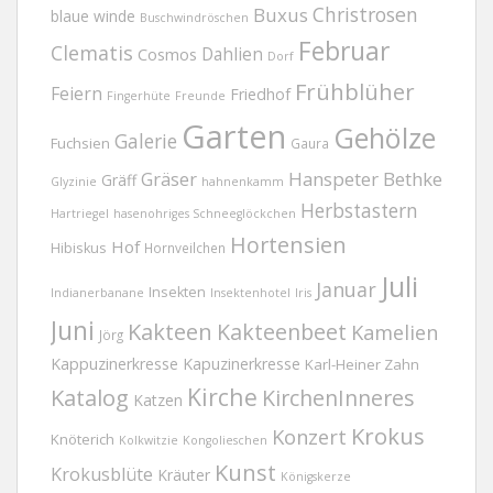
Christrosen
Buxus
blaue winde
Buschwindröschen
Februar
Clematis
Dahlien
Cosmos
Dorf
Frühblüher
Feiern
Friedhof
Fingerhüte
Freunde
Garten
Gehölze
Galerie
Fuchsien
Gaura
Gräser
Hanspeter Bethke
Gräff
Glyzinie
hahnenkamm
Herbstastern
Hartriegel
hasenohriges Schneeglöckchen
Hortensien
Hof
Hibiskus
Hornveilchen
Juli
Januar
Insekten
Indianerbanane
Insektenhotel
Iris
Juni
Kakteen
Kakteenbeet
Kamelien
Jörg
Kappuzinerkresse
Kapuzinerkresse
Karl-Heiner Zahn
Kirche
Katalog
KirchenInneres
Katzen
Krokus
Konzert
Knöterich
Kolkwitzie
Kongolieschen
Kunst
Krokusblüte
Kräuter
Königskerze