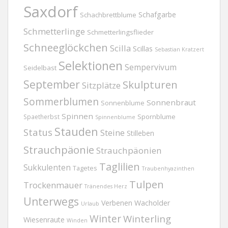
Saxdorf
Schafgarbe
Schachbrettblume
Schmetterlinge
Schmetterlingsflieder
Schneeglöckchen
Scilla
Scillas
Sebastian Kratzert
Selektionen
Sempervivum
Seidelbast
September
Skulpturen
Sitzplätze
Sommerblumen
Sonnenbraut
Sonnenblume
Spinnen
Spornblume
Spaetherbst
Spinnenblume
Stauden
Status
Steine
Stilleben
Strauchpäonie
Strauchpäonien
Taglilien
Sukkulenten
Tagetes
Traubenhyazinthen
Tulpen
Trockenmauer
Tränendes Herz
Unterwegs
Verbenen
Wacholder
Urlaub
Winter
Winterling
Wiesenraute
Winden