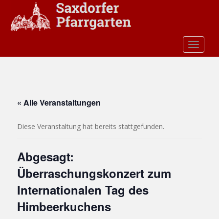
S
k
i
p
TOGGLE
t
o
m
a
i
« Alle Veranstaltungen
n
c
Diese Veranstaltung hat bereits stattgefunden.
o
n
t
Abgesagt:
e
Überraschungskonzert zum
n
t
Internationalen Tag des
Himbeerkuchens