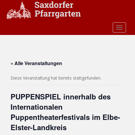
S
k
i
p
TOGGLE
t
o
m
a
i
« Alle Veranstaltungen
n
c
Diese Veranstaltung hat bereits stattgefunden.
o
n
t
PUPPENSPIEL innerhalb des
e
Internationalen
n
t
Puppentheaterfestivals im Elbe-
Elster-Landkreis