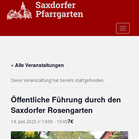
S
k
i
p
TOGGLE
t
o
m
a
i
« Alle Veranstaltungen
n
c
Diese Veranstaltung hat bereits stattgefunden.
o
n
t
Öffentliche Führung durch den
e
Saxdorfer Rosengarten
n
t
7€
14. Juni 2025 // 14:00
-
15:00