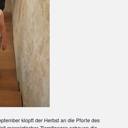
tember klopft der Herbst an die Pforte des
elt mannigfacher Zierpflanzen schauen die