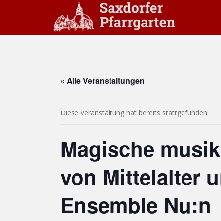
S
k
i
p
t
o
m
« Alle Veranstaltungen
a
i
n
Diese Veranstaltung hat bereits stattgefunden.
c
o
Magische musik
n
t
e
von Mittelalter 
n
t
Ensemble Nu:n