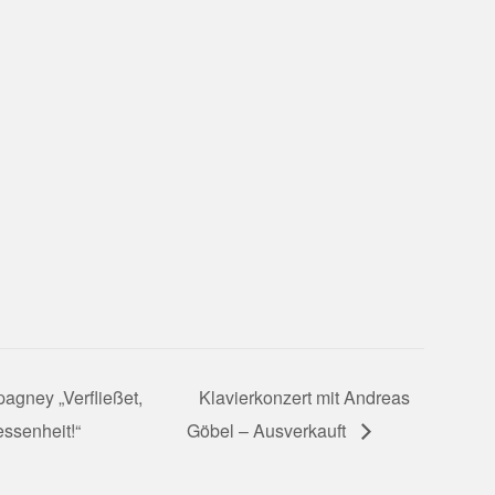
gney „Verfließet,
Klavierkonzert mit Andreas
essenheit!“
Göbel – Ausverkauft