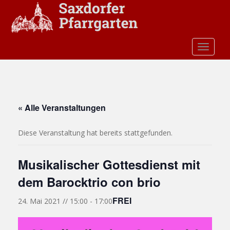
S
k
i
p
TOGGLE
t
o
m
a
i
« Alle Veranstaltungen
n
c
Diese Veranstaltung hat bereits stattgefunden.
o
n
t
Musikalischer Gottesdienst mit
e
dem Barocktrio con brio
n
t
FREI
24. Mai 2021 // 15:00
-
17:00