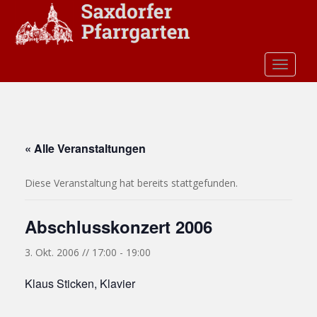
S
k
i
p
TOGGLE
t
o
m
a
i
« Alle Veranstaltungen
n
c
Diese Veranstaltung hat bereits stattgefunden.
o
n
t
Abschlusskonzert 2006
e
n
3. Okt. 2006 // 17:00
-
19:00
t
Klaus Sticken, Klavier