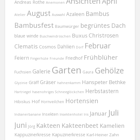
Ansichten
April
Andreas Rothe
Anemonen
August
Bambus
Azaleen
Atelier
Auswahl
Bambusfest
begrüntes Dach
Baumwürger
Christrosen
Buxus
blaue winde
Buschwindröschen
Februar
Clematis
Dahlien
Cosmos
Dorf
Frühblüher
Feiern
Friedhof
Fingerhüte
Freunde
Garten
Gehölze
Galerie
Fuchsien
Gaura
Gräser
Hanspeter Bethke
Gräff
Glyzinie
hahnenkamm
Herbstastern
Hartriegel
hasenohriges Schneeglöckchen
Hortensien
Hof
Hibiskus
Hornveilchen
Juli
Januar
Insekten
Indianerbanane
Insektenhotel
Iris
Juni
Kakteen
Kakteenbeet
Kamelien
Jörg
Kappuzinerkresse
Kapuzinerkresse
Karl-Heiner Zahn