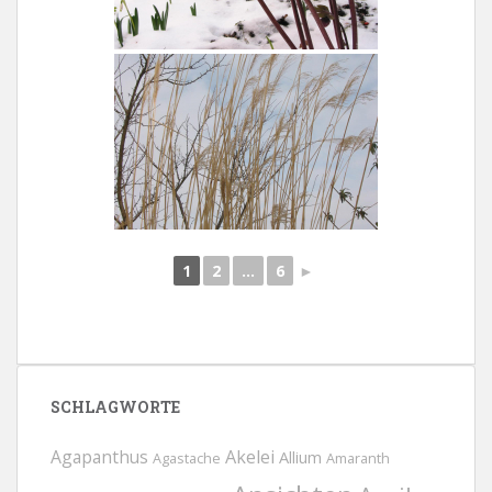
1
2
...
6
►
SCHLAGWORTE
Agapanthus
Akelei
Allium
Agastache
Amaranth