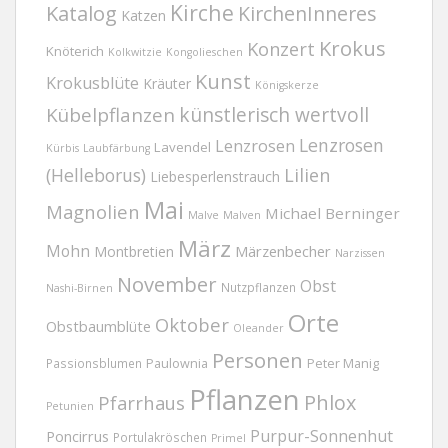
Kirche
Katalog
KirchenInneres
Katzen
Krokus
Konzert
Knöterich
Kolkwitzie
Kongolieschen
Kunst
Krokusblüte
Kräuter
Königskerze
Kübelpflanzen
künstlerisch wertvoll
Lenzrosen
Lenzrosen
Lavendel
Kürbis
Laubfärbung
(Helleborus)
Lilien
Liebesperlenstrauch
Mai
Magnolien
Michael Berninger
Malve
Malven
März
Mohn
Märzenbecher
Montbretien
Narzissen
November
Obst
Nutzpflanzen
Nashi-Birnen
Orte
Oktober
Obstbaumblüte
Oleander
Personen
Passionsblumen
Paulownia
Peter Manig
Pflanzen
Phlox
Pfarrhaus
Petunien
Purpur-Sonnenhut
Poncirrus
Portulakröschen
Primel