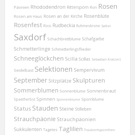
Rosen
Rhododendron
Rittersporn
Päonien
Ron
Rosenblüte
Rosen an der Kirche
Rosen am Haus
Rosenfest
Rudbeckia
Rosi
Ruhmeskrone
Salbei
Saxdorf
Schafgarbe
Schachbrettblume
Schmetterlinge
Schmetterlingsflieder
Schneeglöckchen
Scilla
Scillas
Sebastian Kratzert
Selektionen
Sempervivum
Seidelbast
September
Skulpturen
Sitzplätze
Sommerblumen
Sonnenbraut
Sonnenblume
Spinnen
Spornblume
Spaetherbst
Spinnenblume
Stauden
Status
Steine
Stilleben
Strauchpäonie
Strauchpäonien
Taglilien
Sukkulenten
Tagetes
Traubenhyazinthen