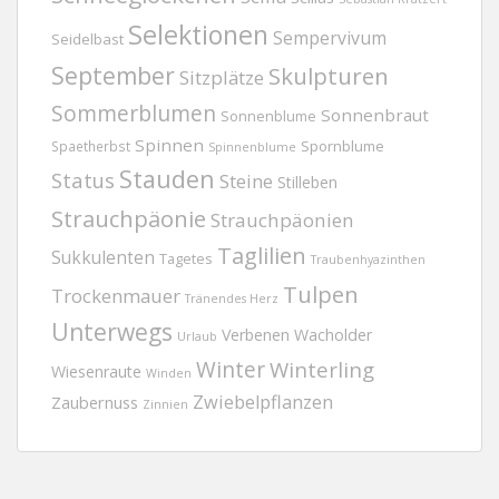
Selektionen
Sempervivum
Seidelbast
September
Skulpturen
Sitzplätze
Sommerblumen
Sonnenbraut
Sonnenblume
Spinnen
Spornblume
Spaetherbst
Spinnenblume
Stauden
Status
Steine
Stilleben
Strauchpäonie
Strauchpäonien
Taglilien
Sukkulenten
Tagetes
Traubenhyazinthen
Tulpen
Trockenmauer
Tränendes Herz
Unterwegs
Verbenen
Wacholder
Urlaub
Winter
Winterling
Wiesenraute
Winden
Zwiebelpflanzen
Zaubernuss
Zinnien