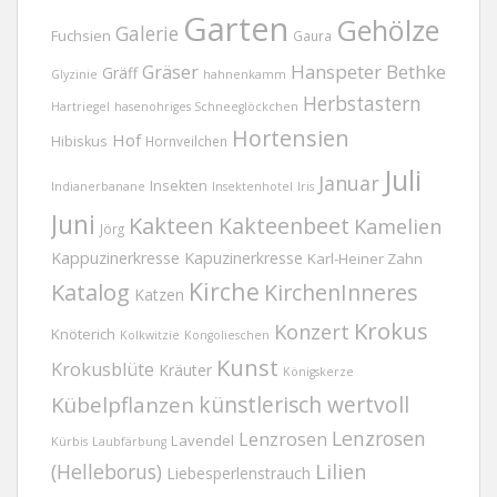
Garten
Gehölze
Galerie
Fuchsien
Gaura
Gräser
Hanspeter Bethke
Gräff
Glyzinie
hahnenkamm
Herbstastern
Hartriegel
hasenohriges Schneeglöckchen
Hortensien
Hof
Hibiskus
Hornveilchen
Juli
Januar
Insekten
Indianerbanane
Insektenhotel
Iris
Juni
Kakteen
Kakteenbeet
Kamelien
Jörg
Kappuzinerkresse
Kapuzinerkresse
Karl-Heiner Zahn
Kirche
Katalog
KirchenInneres
Katzen
Krokus
Konzert
Knöterich
Kolkwitzie
Kongolieschen
Kunst
Krokusblüte
Kräuter
Königskerze
Kübelpflanzen
künstlerisch wertvoll
Lenzrosen
Lenzrosen
Lavendel
Kürbis
Laubfärbung
(Helleborus)
Lilien
Liebesperlenstrauch