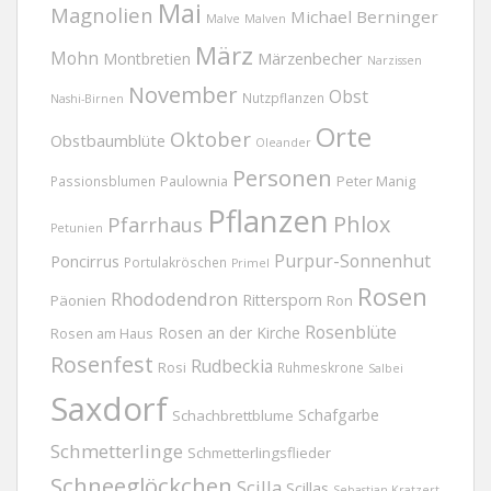
Mai
Magnolien
Michael Berninger
Malve
Malven
März
Mohn
Märzenbecher
Montbretien
Narzissen
November
Obst
Nutzpflanzen
Nashi-Birnen
Orte
Oktober
Obstbaumblüte
Oleander
Personen
Passionsblumen
Paulownia
Peter Manig
Pflanzen
Phlox
Pfarrhaus
Petunien
Purpur-Sonnenhut
Poncirrus
Portulakröschen
Primel
Rosen
Rhododendron
Rittersporn
Päonien
Ron
Rosenblüte
Rosen an der Kirche
Rosen am Haus
Rosenfest
Rudbeckia
Rosi
Ruhmeskrone
Salbei
Saxdorf
Schafgarbe
Schachbrettblume
Schmetterlinge
Schmetterlingsflieder
Schneeglöckchen
Scilla
Scillas
Sebastian Kratzert