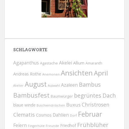
SCHLAGWORTE
Agapanthus
Akelei
Allium
Agastache
Amaranth
Ansichten
April
Andreas Rothe
Anemonen
August
Bambus
Azaleen
Atelier
Auswahl
Bambusfest
begrüntes Dach
Baumwürger
Christrosen
Buxus
blaue winde
Buschwindröschen
Februar
Clematis
Dahlien
Cosmos
Dorf
Frühblüher
Feiern
Friedhof
Fingerhüte
Freunde