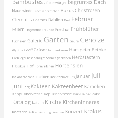
Bambusfest
begrüntes Dach
Baumwürger
Christrosen
Buxus
blaue winde
Buschwindröschen
Februar
Clematis
Dahlien
Cosmos
Dorf
Frühblüher
Feiern
Friedhof
Fingerhüte
Freunde
Garten
Gehölze
Galerie
Fuchsien
Gaura
Gräser
Hanspeter Bethke
Gräff
Glyzinie
hahnenkamm
Herbstastern
Hartriegel
hasenohriges Schneeglöckchen
Hortensien
Hof
Hibiskus
Hornveilchen
Juli
Januar
Insekten
Indianerbanane
Insektenhotel
Iris
Juni
Kakteen
Kakteenbeet
Kamelien
Jörg
Kappuzinerkresse
Kapuzinerkresse
Karl-Heiner Zahn
Kirche
Katalog
KirchenInneres
Katzen
Krokus
Konzert
Knöterich
Kolkwitzie
Kongolieschen