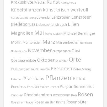
Kunst
Krokusblüte
Kräuter
Königskerze
Kübelpflanzen
künstlerisch wertvoll
Lenzrosen
Lenzrosen
Lavendel
Kürbis
Laubfärbung
(Helleborus)
Lilien
Liebesperlenstrauch
Mai
Magnolien
Michael Berninger
Malve
Malven
März
Mohn
Märzenbecher
Montbretien
Narzissen
November
Obst
Nutzpflanzen
Nashi-Birnen
Orte
Oktober
Obstbaumblüte
Oleander
Personen
Passionsblumen
Paulownia
Peter Manig
Pflanzen
Phlox
Pfarrhaus
Petunien
Purpur-Sonnenhut
Poncirrus
Portulakröschen
Primel
Rosen
Rhododendron
Rittersporn
Päonien
Ron
Rosenblüte
Rosen an der Kirche
Rosen am Haus