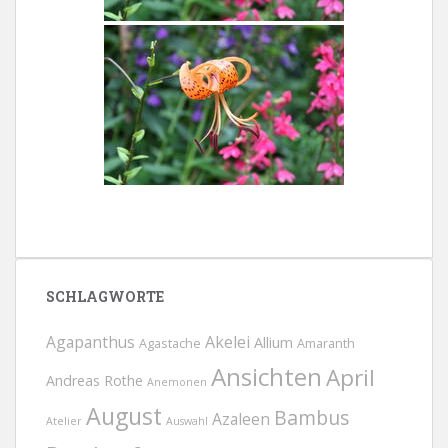
SCHLAGWORTE
Agapanthus
Akelei
Allium
Agastache
Amaranth
Ansichten
April
Andreas Rothe
Anemonen
August
Bambus
Azaleen
Atelier
Auswahl