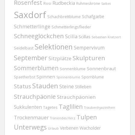
Rosenfest
Rudbeckia
Rosi
Ruhmeskrone
Salbei
Saxdorf
Schafgarbe
Schachbrettblume
Schmetterlinge
Schmetterlingsflieder
Schneeglöckchen
Scilla
Scillas
Sebastian Kratzert
Selektionen
Sempervivum
Seidelbast
September
Skulpturen
Sitzplätze
Sommerblumen
Sonnenbraut
Sonnenblume
Spinnen
Spornblume
Spaetherbst
Spinnenblume
Stauden
Status
Steine
Stilleben
Strauchpäonie
Strauchpäonien
Taglilien
Sukkulenten
Tagetes
Traubenhyazinthen
Tulpen
Trockenmauer
Tränendes Herz
Unterwegs
Verbenen
Wacholder
Urlaub