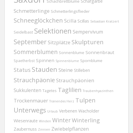
Schafgarbe
Schachbrettblume
Schmetterlinge
Schmetterlingsflieder
Schneeglöckchen
Scilla
Scillas
Sebastian Kratzert
Selektionen
Sempervivum
Seidelbast
September
Skulpturen
Sitzplätze
Sommerblumen
Sonnenbraut
Sonnenblume
Spinnen
Spornblume
Spaetherbst
Spinnenblume
Stauden
Status
Steine
Stilleben
Strauchpäonie
Strauchpäonien
Taglilien
Sukkulenten
Tagetes
Traubenhyazinthen
Tulpen
Trockenmauer
Tränendes Herz
Unterwegs
Verbenen
Wacholder
Urlaub
Winter
Winterling
Wiesenraute
Winden
Zwiebelpflanzen
Zaubernuss
Zinnien