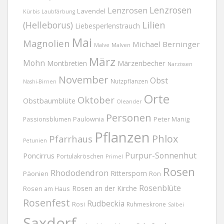
Lenzrosen
Lenzrosen
Lavendel
Kürbis
Laubfärbung
(Helleborus)
Lilien
Liebesperlenstrauch
Mai
Magnolien
Michael Berninger
Malve
Malven
März
Mohn
Märzenbecher
Montbretien
Narzissen
November
Obst
Nutzpflanzen
Nashi-Birnen
Orte
Oktober
Obstbaumblüte
Oleander
Personen
Passionsblumen
Paulownia
Peter Manig
Pflanzen
Phlox
Pfarrhaus
Petunien
Purpur-Sonnenhut
Poncirrus
Portulakröschen
Primel
Rosen
Rhododendron
Rittersporn
Päonien
Ron
Rosenblüte
Rosen an der Kirche
Rosen am Haus
Rosenfest
Rudbeckia
Rosi
Ruhmeskrone
Salbei
Saxdorf