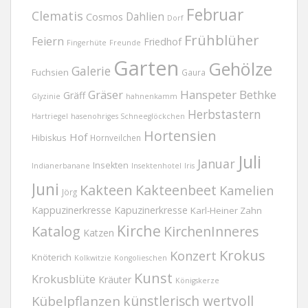
Februar
Clematis
Dahlien
Cosmos
Dorf
Frühblüher
Feiern
Friedhof
Fingerhüte
Freunde
Garten
Gehölze
Galerie
Fuchsien
Gaura
Gräser
Hanspeter Bethke
Gräff
Glyzinie
hahnenkamm
Herbstastern
Hartriegel
hasenohriges Schneeglöckchen
Hortensien
Hof
Hibiskus
Hornveilchen
Juli
Januar
Insekten
Indianerbanane
Insektenhotel
Iris
Juni
Kakteen
Kakteenbeet
Kamelien
Jörg
Kappuzinerkresse
Kapuzinerkresse
Karl-Heiner Zahn
Kirche
Katalog
KirchenInneres
Katzen
Krokus
Konzert
Knöterich
Kolkwitzie
Kongolieschen
Kunst
Krokusblüte
Kräuter
Königskerze
Kübelpflanzen
künstlerisch wertvoll