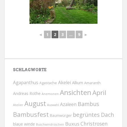
◄
1
2
3
...
9
►
SCHLAGWORTE
Agapanthus
Akelei
Allium
Agastache
Amaranth
Ansichten
April
Andreas Rothe
Anemonen
August
Bambus
Azaleen
Atelier
Auswahl
Bambusfest
begrüntes Dach
Baumwürger
Christrosen
Buxus
blaue winde
Buschwindröschen