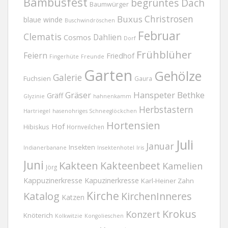
Bambusfest
begrüntes Dach
Baumwürger
Christrosen
Buxus
blaue winde
Buschwindröschen
Februar
Clematis
Dahlien
Cosmos
Dorf
Frühblüher
Feiern
Friedhof
Fingerhüte
Freunde
Garten
Gehölze
Galerie
Fuchsien
Gaura
Gräser
Hanspeter Bethke
Gräff
Glyzinie
hahnenkamm
Herbstastern
Hartriegel
hasenohriges Schneeglöckchen
Hortensien
Hof
Hibiskus
Hornveilchen
Juli
Januar
Insekten
Indianerbanane
Insektenhotel
Iris
Juni
Kakteen
Kakteenbeet
Kamelien
Jörg
Kappuzinerkresse
Kapuzinerkresse
Karl-Heiner Zahn
Kirche
Katalog
KirchenInneres
Katzen
Krokus
Konzert
Knöterich
Kolkwitzie
Kongolieschen