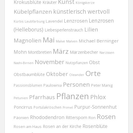
Kunst
Krokusblüte
Kräuter
Königskerze
Kübelpflanzen
künstlerisch wertvoll
Lenzrosen
Lenzrosen
Lavendel
Kürbis
Laubfärbung
(Helleborus)
Lilien
Liebesperlenstrauch
Mai
Magnolien
Michael Berninger
Malve
Malven
März
Mohn
Märzenbecher
Montbretien
Narzissen
November
Obst
Nutzpflanzen
Nashi-Birnen
Orte
Oktober
Obstbaumblüte
Oleander
Personen
Passionsblumen
Paulownia
Peter Manig
Pflanzen
Phlox
Pfarrhaus
Petunien
Purpur-Sonnenhut
Poncirrus
Portulakröschen
Primel
Rosen
Rhododendron
Rittersporn
Päonien
Ron
Rosenblüte
Rosen an der Kirche
Rosen am Haus