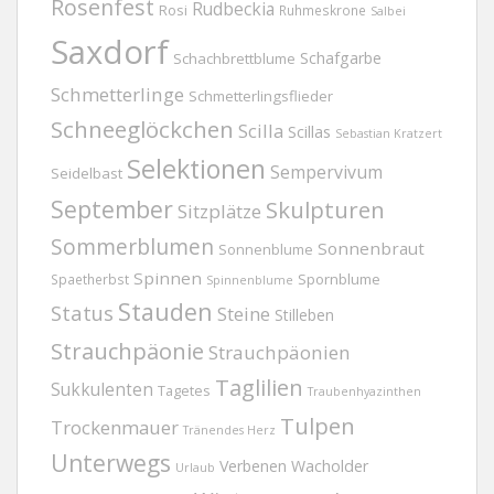
Rosenfest
Rudbeckia
Rosi
Ruhmeskrone
Salbei
Saxdorf
Schafgarbe
Schachbrettblume
Schmetterlinge
Schmetterlingsflieder
Schneeglöckchen
Scilla
Scillas
Sebastian Kratzert
Selektionen
Sempervivum
Seidelbast
September
Skulpturen
Sitzplätze
Sommerblumen
Sonnenbraut
Sonnenblume
Spinnen
Spornblume
Spaetherbst
Spinnenblume
Stauden
Status
Steine
Stilleben
Strauchpäonie
Strauchpäonien
Taglilien
Sukkulenten
Tagetes
Traubenhyazinthen
Tulpen
Trockenmauer
Tränendes Herz
Unterwegs
Verbenen
Wacholder
Urlaub