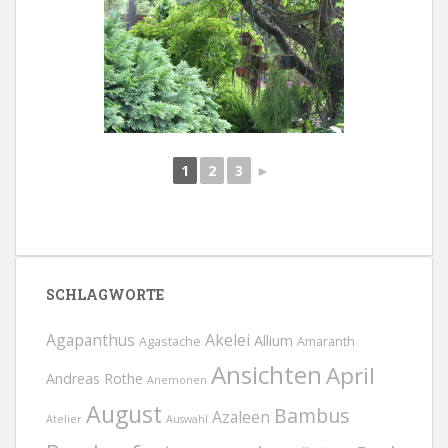
1
2
3
►
SCHLAGWORTE
Agapanthus
Akelei
Allium
Agastache
Amaranth
Ansichten
April
Andreas Rothe
Anemonen
August
Bambus
Azaleen
Atelier
Auswahl